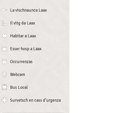
La vischnaunca Laax
Il vitg da Laax
Habitar a Laax
Esser hosp a Laax
Occurrenzas
Webcam
Bus Local
Survetsch en cass d’urgenza