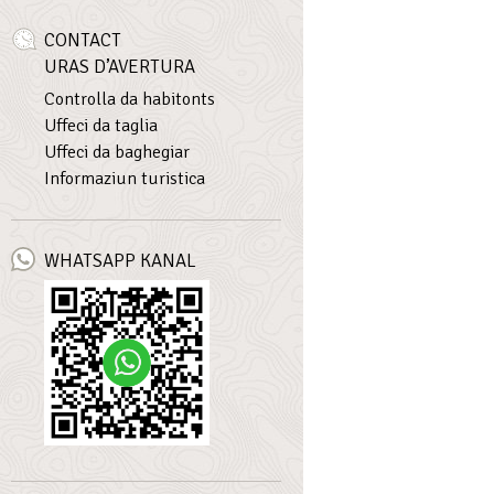
CONTACT
URAS D’AVERTURA
Controlla da habitonts
Uffeci da taglia
Uffeci da baghegiar
Informaziun turistica
WHATSAPP KANAL