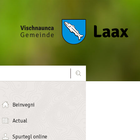
Beinvegni
Actual
Spurtegl online